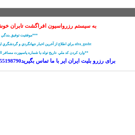
به سیستم رزرواسیون افراگشت تابران خوش
***موفقيت توفيق بندگي خداست***
* براي اطلاع از آخرين اخبار جهانگردي و گردشگري اینستاگرام afra_gasht
**وارد کردن کد ملي -تاریخ تولد-يا شماره پاسپورت مسافر الزاميست**
👈 برای رزرو بلیت ایران ایر با ما تماس بگیرید09155198790