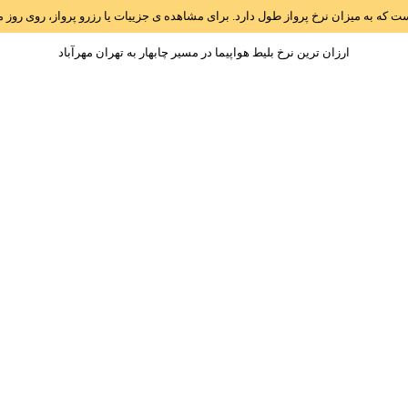
است که به میزان نرخ پرواز طول دارد. برای مشاهده ی جزییات یا رزرو پرواز، روی رو
ارزان ترین نرخ بلیط هواپیما در مسیر چابهار به تهران مهرآباد