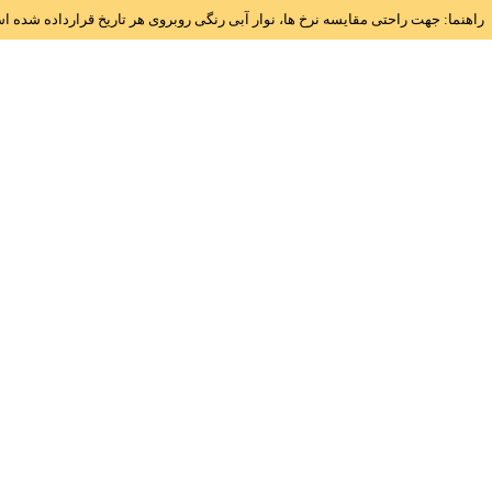
راهنما: جهت راحتی مقایسه نرخ ها، نوار آبی رنگی روبروی هر تاریخ قرارداده شده 